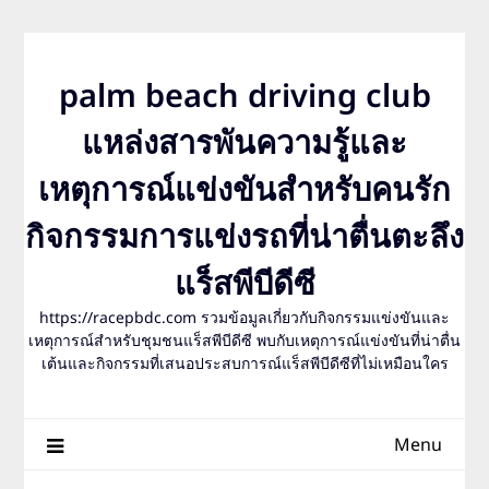
Skip
to
content
palm beach driving club
แหล่งสารพันความรู้และ
เหตุการณ์แข่งขันสำหรับคนรัก
กิจกรรมการแข่งรถที่น่าตื่นตะลึง
แร็สพีบีดีซี
https://racepbdc.com รวมข้อมูลเกี่ยวกับกิจกรรมแข่งขันและ
เหตุการณ์สำหรับชุมชนแร็สพีบีดีซี พบกับเหตุการณ์แข่งขันที่น่าตื่น
เต้นและกิจกรรมที่เสนอประสบการณ์แร็สพีบีดีซีที่ไม่เหมือนใคร
Menu