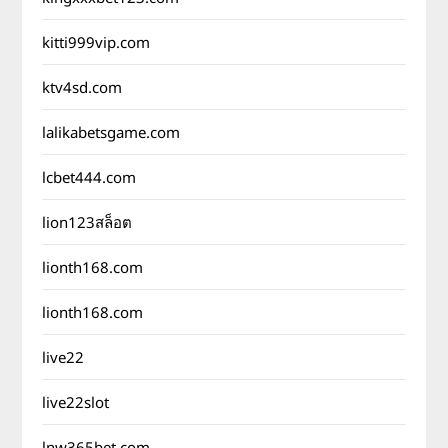
kitti999vip.com
ktv4sd.com
lalikabetsgame.com
lcbet444.com
lion123สล็อต
lionth168.com
lionth168.com
live22
live22slot
lnw365bet.com