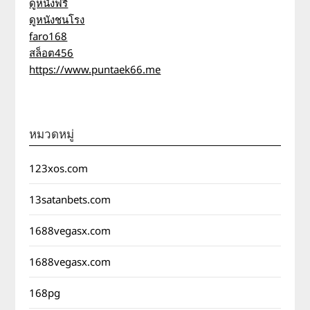
ดูหนังฟรี
ดูหนังชนโรง
faro168
สล็อต456
https://www.puntaek66.me
หมวดหมู่
123xos.com
13satanbets.com
1688vegasx.com
1688vegasx.com
168pg