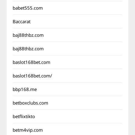
babet555.com
Baccarat
baj88thbz.com
baj88thbz.com
baslot168bet.com
baslot168bet.com/
bbp168.me
betboxclubs.com
betflixtikto
betm4vip.com