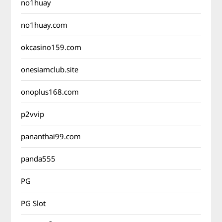
no1huay
no1huay.com
okcasino159.com
onesiamclub.site
onoplus168.com
p2vvip
pananthai99.com
panda555
PG
PG Slot