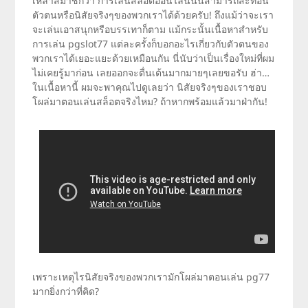
เหล่าสมาชิกว่า การเล่นสล็อตออนไลน์นั้นสามารถสะท้อน
ตัวตนหรือนิสัยจริงๆของพวกเราได้ด้วยครับ! ถึงแม้ว่าจะเรา
จะเล่นเอาสนุกหรือบรรเทาก็ตาม แม้กระนั้นเนื้อหาสำหรับ
การเล่น pgslot77 แต่ละครั้งก็บอกอะไรเกี่ยวกับตัวตนของ
พวกเราได้เยอะแยะด้วยเหมือนกัน นี่นับว่าเป็นเรื่องใหม่ที่ผม
ไม่เคยรู้มาก่อน เลยออกจะตื่นเต้นมากมายๆเลยขอรับ ฮ่า…
ในเนื้อหานี้ ผมจะพาคุณไปดูเลยว่า นิสัยจริงๆของเราชอบ
โผล่มาตอนเล่นสล็อตจริงไหม? ถ้าหากพร้อมแล้วมาฝ่ากัน!
เพราะเหตุไรนิสัยจริงของพวกเรามักโผล่มาตอนเล่น pg77
มากยิ่งกว่าที่คิด?