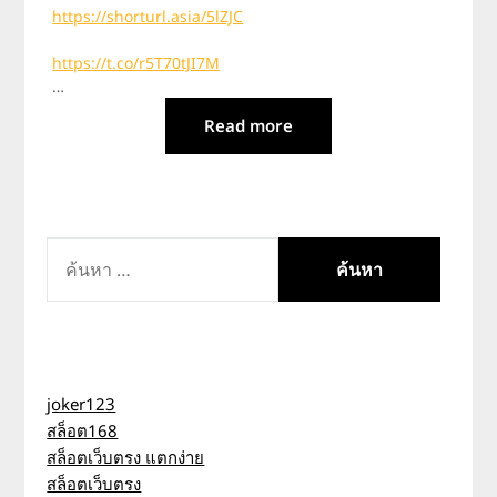
https://shorturl.asia/5lZJC
https://t.co/r5T70tJI7M
…
Read more
ค้นหา
สำหรับ:
joker123
สล็อต168
สล็อตเว็บตรง แตกง่าย
สล็อตเว็บตรง