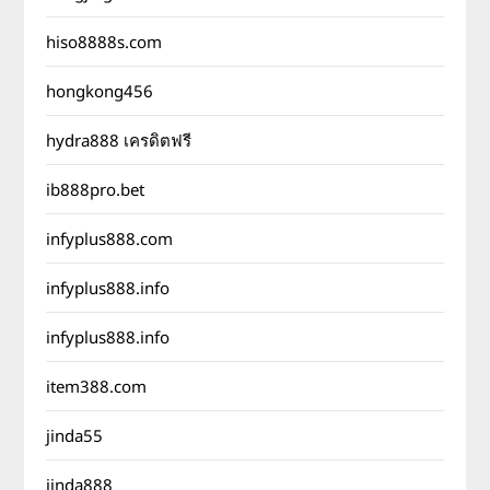
hiso8888s.com
hongkong456
hydra888 เครดิตฟรี
ib888pro.bet
infyplus888.com
infyplus888.info
infyplus888.info
item388.com
jinda55
jinda888