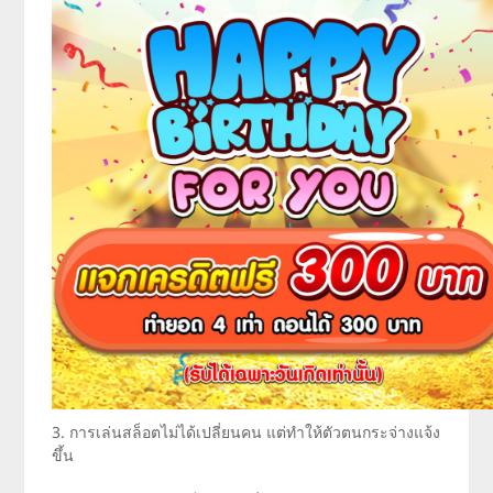
3. การเล่นสล็อตไม่ได้เปลี่ยนคน แต่ทำให้ตัวตนกระจ่างแจ้ง
ขึ้น