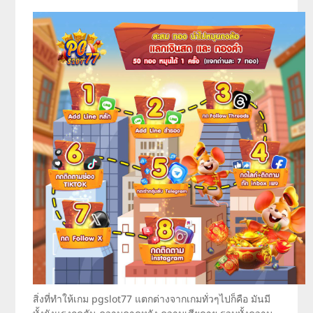
สิ่งที่ทำให้เกม pgslot77 แตกต่างจากเกมทั่วๆไปก็คือ มันมี