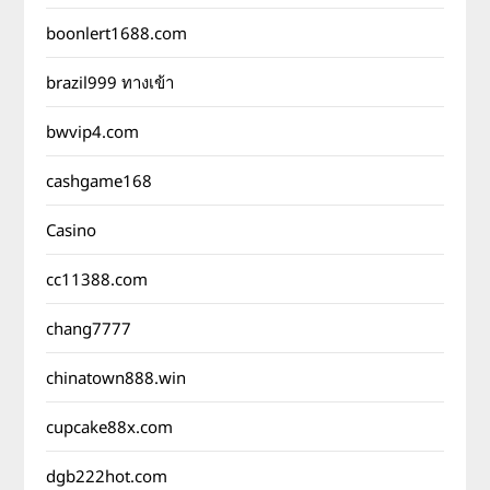
boonlert1688.com
brazil999 ทางเข้า
bwvip4.com
cashgame168
Casino
cc11388.com
chang7777
chinatown888.win
cupcake88x.com
dgb222hot.com