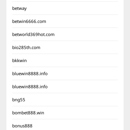
betway
betwin6666.com
betworld369hot.com
bio285th.com
bkkwin
bluewin8888.info
bluewin8888.info
bng55
bombet888.win
bonus888