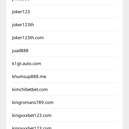
Joker123
joker123th
Joker123th.com
juad888
k1gt-auto.com
khumsup888.me
kimchibetbet.com
kingromans789.com
kingxxxbet123.com
kingxxxbet123.com