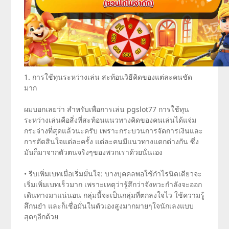
1. การใช้ทุนระหว่างเล่น สะท้อนวิธีคิดของแต่ละคนชัด
มาก
ผมบอกเลยว่า สำหรับเพื่อการเล่น pgslot77 การใช้ทุน
ระหว่างเล่นคือสิ่งที่สะท้อนแนวทางคิดของคนเล่นได้แจ่ม
กระจ่างที่สุดแล้วนะครับ เพราะกระบวนการจัดการเงินและ
การตัดสินใจแต่ละครั้ง แต่ละคนมีแนวทางแตกต่างกัน ซึ่ง
มันก็มาจากตัวตนจริงๆของพวกเราด้วยนั่นเอง
• รีบเพิ่มเบทเมื่อเริ่มมั่นใจ: บางบุคคลพอใช้กำไรนิดเดียวจะ
เริ่มเพิ่มเบทเร็วมาก เพราะเหตุว่ารู้สึกว่าจังหวะกำลังจะออก
เดินทางมาแน่นอน กลุ่มนี้จะเป็นกลุ่มที่ตกลงใจไว ใช้ความรู้
สึกนยำ และก็เชื่อมั่นในตัวเองสูงมากมายๆใจนักเลงแบบ
สุดๆอีกด้วย