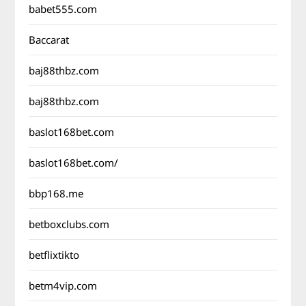
babet555.com
Baccarat
baj88thbz.com
baj88thbz.com
baslot168bet.com
baslot168bet.com/
bbp168.me
betboxclubs.com
betflixtikto
betm4vip.com