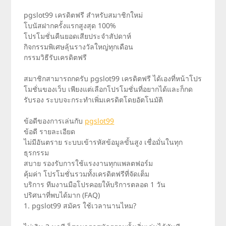
pgslot99 เครดิตฟรี สำหรับสมาชิกใหม่
โบนัสฝากครั้งแรกสูงสุด 100%
โปรโมชั่นคืนยอดเสียประจำสัปดาห์
กิจกรรมพิเศษลุ้นรางวัลใหญ่ทุกเดือน
กรรมวิธีรับเครดิตฟรี
สมาชิกสามารถกดรับ pgslot99 เครดิตฟรี ได้เองที่หน้าโปร
โมชั่นของเว็บ เพียงแต่เลือกโปรโมชั่นที่อยากได้และก็กด
รับรอง ระบบจะกระทำเพิ่มเครดิตโดยอัตโนมัติ
ข้อดีของการเล่นกับ
pgslot99
ข้อดี รายละเอียด
ไม่มีอันตราย ระบบเข้ารหัสข้อมูลขั้นสูง เชื่อมั่นในทุก
ธุรกรรม
สบาย รองรับการใช้แรงงานทุกแพลตฟอร์ม
คุ้มค่า โปรโมชั่นรวมทั้งเครดิตฟรีที่จัดเต็ม
บริการ ทีมงานมือโปรคอยให้บริการตลอด 1 วัน
ปริศนาที่พบได้มาก (FAQ)
1. pgslot99 สมัคร ใช้เวลานานไหม?