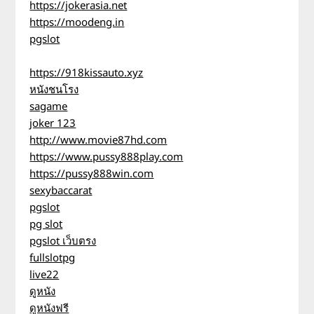
https://jokerasia.net
https://moodeng.in
pgslot
https://918kissauto.xyz
หนังชนโรง
sagame
joker 123
http://www.movie87hd.com
https://www.pussy888play.com
https://pussy888win.com
sexybaccarat
pgslot
pg slot
pgslot เว็บตรง
fullslotpg
live22
ดูหนัง
ดูหนังฟรี