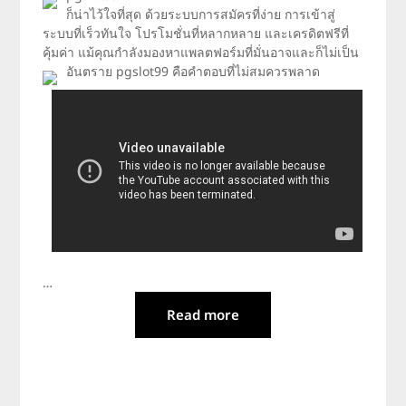
ก็น่าไว้ใจที่สุด ด้วยระบบการสมัครที่ง่าย การเข้าสู่
ระบบที่เร็วทันใจ โปรโมชั่นที่หลากหลาย และเครดิตฟรีที่
คุ้มค่า แม้คุณกำลังมองหาแพลตฟอร์มที่มั่นอาจและก็ไม่เป็น
อันตราย pgslot99 คือคำตอบที่ไม่สมควรพลาด
…
Read more