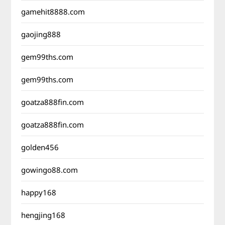
gamehit8888.com
gaojing888
gem99ths.com
gem99ths.com
goatza888fin.com
goatza888fin.com
golden456
gowingo88.com
happy168
hengjing168