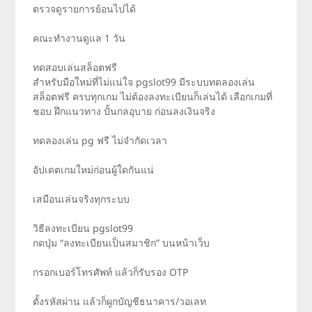
ตรวจดูรายการย้อนไปได้
คณะทำงานดูแล 1 วัน
ทดสอบเล่นสล็อตฟรี
สำหรับมือใหม่ที่ไม่แน่ใจ pgslot99 มีระบบทดลองเล่น
สล็อตฟรี ครบทุกเกม ไม่ต้องลงทะเบียนก็เล่นได้ เลือกเกมที่
ชอบ ฝึกแนวทาง ปั้นกลอุบาย ก่อนลงเงินจริง
ทดลองเล่น pg ฟรี ไม่จำกัดเวลา
อัปเดตเกมใหม่ก่อนผู้ใดกันแน่
เสมือนเล่นจริงทุกระบบ
วิธีลงทะเบียน pgslot99
กดปุ่ม “ลงทะเบียนเป็นสมาชิก” บนหน้าเว็บ
กรอกเบอร์โทรศัพท์ แล้วก็รับรอง OTP
ตั้งรหัสผ่าน แล้วก็ผูกบัญชีธนาคาร/วอเลท