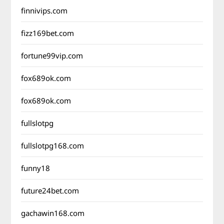
finnivips.com
fizz169bet.com
fortune99vip.com
fox689ok.com
fox689ok.com
fullslotpg
fullslotpg168.com
funny18
future24bet.com
gachawin168.com