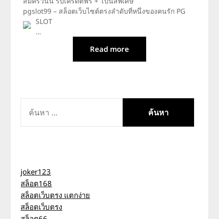
สมัครวันนี้ รับเครดิตฟรี + โบนัสพิเศษ
pgslot99 – สล็อตเว็บไซต์ตรงลำดับที่หนึ่งของคนรัก PG
SLOT
…
Read more
ค้นหา
สำหรับ:
joker123
สล็อต168
สล็อตเว็บตรง แตกง่าย
สล็อตเว็บตรง
สล็อต66