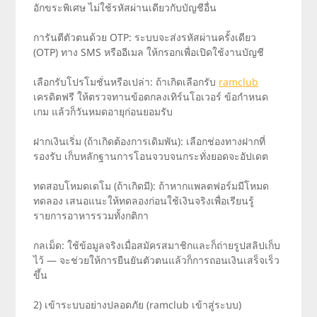
อักขระพิเศษ ไม่ใช้รหัสผ่านเดียวกับบัญชีอื่น
การันตีตัวตนด้วย OTP: ระบบจะส่งรหัสผ่านครั้งเดียว
(OTP) ทาง SMS หรืออีเมล ให้กรอกเพื่อเปิดใช้งานบัญชี
เลือกรับโปรโมชั่นหรือเปล่า: ถ้าเกิดเลือกรับ
ramclub
เครดิตฟรี ให้ตรวจทานข้อตกลงเทิร์นโอเวอร์ ข้อกำหนด
เกม แล้วก็วันหมดอายุก่อนยอมรับ
ฝากเงินเริ่ม (ถ้าเกิดต้องการเดิมพัน): เลือกช่องทางฝากที่
รองรับ เก็บหลักฐานการโอนจวบจนกระทั่งยอดจะอัปเดต
ทดสอบโหมดเดโม (ถ้าเกิดมี): ถ้าหากแพลตฟอร์มมีโหมด
ทดลอง เสนอแนะให้ทดลองก่อนใช้เงินจริงเพื่อเรียนรู้
รายการอาหารรวมทั้งกติกา
กลเม็ด: ใช้ข้อมูลจริงเมื่อสมัครสมาชิกและก็ถ่ายรูปสลิปเก็บ
ไว้ — จะช่วยให้การยืนยันตัวตนแล้วก็การถอนเงินเสร็จเร็ว
ขึ้น
2) เข้าระบบอย่างปลอดภัย (ramclub เข้าสู่ระบบ)