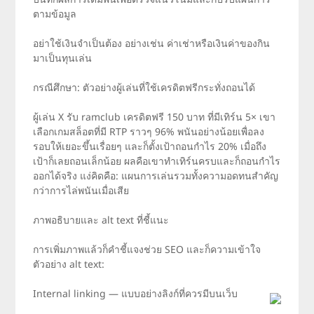
ตามข้อมูล
อย่าใช้เงินจำเป็นต้อง อย่างเช่น ค่าเช่าหรือเงินค่าของกิน
มาเป็นทุนเล่น
กรณีศึกษา: ตัวอย่างผู้เล่นที่ใช้เครดิตฟรีกระทั่งถอนได้
ผู้เล่น X รับ ramclub เครดิตฟรี 150 บาท ที่มีเทิร์น 5× เขา
เลือกเกมสล็อตที่มี RTP ราวๆ 96% พนันอย่างน้อยเพื่อลง
รอบให้เยอะขึ้นเรื่อยๆ และก็ตั้งเป้าถอนกำไร 20% เมื่อถึง
เป้าก็เลยถอนเล็กน้อย ผลคือเขาทำเทิร์นครบและก็ถอนกำไร
ออกได้จริง แง่คิดคือ: แผนการเล่นรวมทั้งความอดทนสำคัญ
กว่าการไล่พนันเมื่อเสีย
ภาพอธิบายและ alt text ที่ชี้แนะ
การเพิ่มภาพแล้วก็คำชี้แจงช่วย SEO และก็ความเข้าใจ
ตัวอย่าง alt text:
Internal linking — แบบอย่างลิงก์ที่ควรมีบนเว็บ