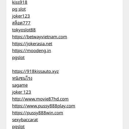
kiss918
pg slot
joker123
สล็อต777
tokyoslot88
https://betwayvietnam.com
https://jokerasia.net
https://moodeng.in
pgslot
https://918kissauto.xyz
หนังชนโรง
sagame
joker 123
http://www.movie87hd.com
https://www.pussy888play.com
https://pussy888win.com
sexybaccarat
pgslot