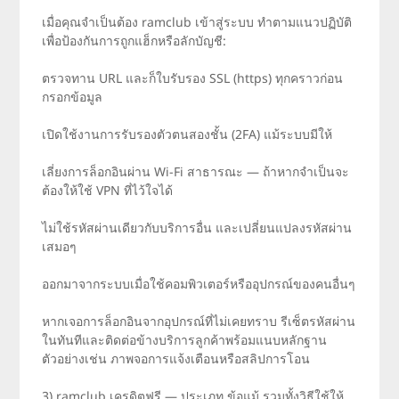
เมื่อคุณจำเป็นต้อง ramclub เข้าสู่ระบบ ทำตามแนวปฏิบัติ
เพื่อป้องกันการถูกแฮ็กหรือลักบัญชี:
ตรวจทาน URL และก็ใบรับรอง SSL (https) ทุกคราวก่อน
กรอกข้อมูล
เปิดใช้งานการรับรองตัวตนสองชั้น (2FA) แม้ระบบมีให้
เลี่ยงการล็อกอินผ่าน Wi-Fi สาธารณะ — ถ้าหากจำเป็นจะ
ต้องให้ใช้ VPN ที่ไว้ใจได้
ไม่ใช้รหัสผ่านเดียวกับบริการอื่น และเปลี่ยนแปลงรหัสผ่าน
เสมอๆ
ออกมาจากระบบเมื่อใช้คอมพิวเตอร์หรืออุปกรณ์ของคนอื่นๆ
หากเจอการล็อกอินจากอุปกรณ์ที่ไม่เคยทราบ รีเซ็ตรหัสผ่าน
ในทันทีและติดต่อข้างบริการลูกค้าพร้อมแนบหลักฐาน
ตัวอย่างเช่น ภาพจอการแจ้งเตือนหรือสลิปการโอน
3) ramclub เครดิตฟรี — ประเภท ข้อแม้ รวมทั้งวิธีใช้ให้