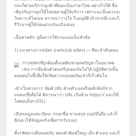
และก็ฝ่ายบริการลูกค้าที่ตอบเป็นภาษาไทย อย่างไรก็ดี ชื่อ
เดียวกันอาจถูกใช้โดยหลายผู้ให้บริการ เพราะฉะนั้นควรจะ
วิเคราะห์โดเมน ความน่าวางใจ ใบอนุมัติ (ถ้าหากมี) และก็
รีวิวจากผู้ใช้ก่อนฝากเงินจริงเสมอ
เนื้อหาหลัก: คู่มือการใช้งานแบ่งเป็นหัวข้อ
1) แนวทางการสมัคร (ramclub สมัคร) — ทีละลำดับตอน
การสมัครที่ถูกต้องตั้งแต่ต้นช่วยลดปัญหาในอนาคต
เช่น การยืนยันตัวตนหรือถอนเงินไม่ได้ ปฏิบัติตามขั้น
ตอนต่อไปนี้เพื่อให้เกิดความปลอดภัยแล้วก็เร็วทันใจ:
เข้าเว็บทางการ: พิมพ์ URL ด้วยตัวเองหรือคลิกลิงก์จาก
แหล่งเชื่อถือได้ พิจารณาว่า URL เริ่มด้วย https:// และก็มี
ไอคอนล็อก (SSL)
เลือกเมนูลงทะเบียน: กรอกชื่อ-นามสกุล เบอร์มือถือ แล้วก็
อีเมล (ใช้ข้อมูลจริงเพื่อการรับรอง)
ตั้งรหัสผ่านที่ปลอดภัย: ผสมตัวพิมพ์ใหญ่–เล็ก ตัวเลข และก็