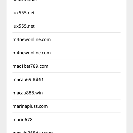
lux555.net
lux555.net
m4newonline.com
m4newonline.com
mac1bet789.com
macau69 สมัคร
macau888.win
marinapluss.com
mario678
meekin365day.com