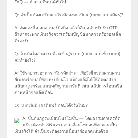
FAQ — คำถามที่พบได้ทั่วไป
Q: จำเป็นต้องเตรียมอะไรเมื่อลงทะเบียน (ramclub สมัคร)?
A: จัดแจงชื่อ-สกุล เบอร์มือถือ แล้วก็อีเมลสำหรับรับ OTP
ถ้าหากจะฝากเงินจริงควรเตรียมบัญชีธนาคารหรือวอลเล็ต
ที่รองรับ
Q: ถ้าเกิดไม่สามารถที่จะเข้าสู่ระบบ (ramclub เข้าระบบ)
จะทำยังไง?
A: ใช้รายการอาหาร “ลืมรหัสผ่าน” เพื่อรีเซ็ตรหัสผ่านผ่าน
อีเมลหรือเบอร์ที่ลงทะเบียนไว้ แม้ยังแก้มิได้ให้ติดต่อฝ่าย
สนับสนุนพร้อมแนบหลักฐานการันตี เช่น สลิปการโอนหรือ
ภาพหน้าจอแจ้งเตือน
Q: ramclub เครดิตฟรี ถอนได้จริงไหม?
A: ขึ้นกับกฎระเบียบโปรโมชั่น — โดยธรรมดาเครดิต
ฟรีจะต้องทำเทิร์นครบตามเงื่อนไขก่อนที่จะถอนเป็น
เงินจริงได้ จำเป็นจะต้องอ่านเนื้อหาก่อนกดเห็นด้วย