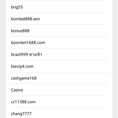
bng55
bombet888.win
bonus888
boonlert1688.com
brazil999 ทางเข้า
bwvip4.com
cashgame168
Casino
cc11388.com
chang7777