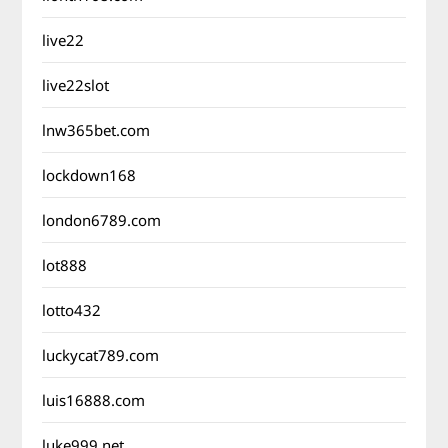
live22
live22slot
lnw365bet.com
lockdown168
london6789.com
lot888
lotto432
luckycat789.com
luis16888.com
luke999.net