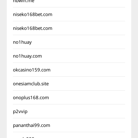
nbwin.me
niseko168bet.com
niseko168bet.com
no1huay
no1huay.com
okcasino159.com
onesiamclub.site
onoplus168.com
p2vvip
pananthai99.com