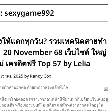
บ:
sexygame992
งให้แตกทุกวัน? รวมเทคนิคสายทำ
 1 20 November 68 เว็บไซต์ ใหญ่
่ เครดิตฟรี Top 57 by Lelia
ันวาคม 2025
by
Randy Cox
ที่กล้าบอกต่อ ด้วยเหตุว่าลองแล้วพึงใจ
์หนึ่งมาโดยตลอด เพราะว่าก่อนหน้านี้ที่ผ่านมาก็เปลี่ยนเว็บเล่นอยู่
ะถอนช้า หรือเจอระบบที่ไม่เสถียร แต่พักหลังๆหากคนใดอยู่ใน