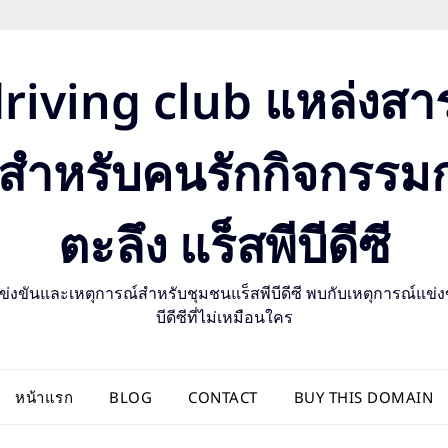
iving club แหล่งสา
สำหรับคนรักกิจกรรมกา
ตะลึง แร็สพีบีดีซี
่งขันและเหตุการณ์สำหรับชุมชนแร็สพีบีดีซี พบกับเหตุการณ์แข่งข
บีดีซีที่ไม่เหมือนใคร
หน้าแรก
BLOG
CONTACT
BUY THIS DOMAIN