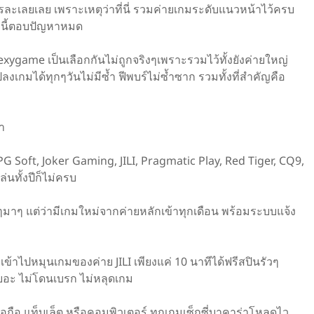
รละเลยเลย เพราะเหตุว่าที่นี่ รวมค่ายเกมระดับแนวหน้าไว้ครบ
บนี้ตอบปัญหาหมด
่ sexygame เป็นเลือกกันไม่ถูกจริงๆเพราะรวมไว้ทั้งยังค่ายใหญ่
ลงเกมได้ทุกๆวันไม่มีซ้ำ ฟีพบร์ไม่ซ้ำซาก รวมทั้งที่สำคัญคือ
ำ
น PG Soft, Joker Gaming, JILI, Pragmatic Play, Red Tiger, CQ9,
นทั้งปีก็ไม่ครบ
ๆมาๆ แต่ว่ามีเกมใหม่จากค่ายหลักเข้าทุกเดือน พร้อมระบบแจ้ง
เข้าไปหมุนเกมของค่าย JILI เพียงแค่ 10 นาทีได้ฟรีสปินรัวๆ
เยอะ ไม่โดนเบรก ไม่หลุดเกม
มือถือ แท็บเล็ต หรือคอมพิวเตอร์ ทุกเกมเซ็กซี่บาคาร่าโหลดไว