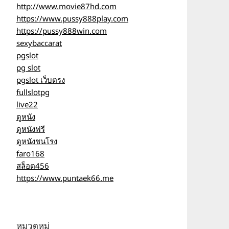
http://www.movie87hd.com
https://www.pussy888play.com
https://pussy888win.com
sexybaccarat
pgslot
pg slot
pgslot เว็บตรง
fullslotpg
live22
ดูหนัง
ดูหนังฟรี
ดูหนังชนโรง
faro168
สล็อต456
https://www.puntaek66.me
หมวดหมู่