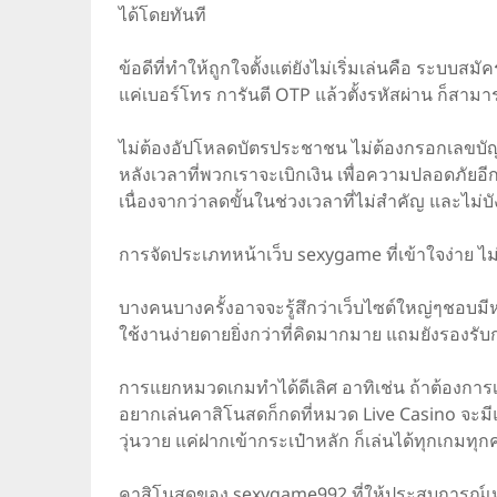
ได้โดยทันที
ข้อดีที่ทำให้ถูกใจตั้งแต่ยังไม่เริ่มเล่นคือ ระบบส
แค่เบอร์โทร การันตี OTP แล้วตั้งรหัสผ่าน ก็สาม
ไม่ต้องอัปโหลดบัตรประชาชน ไม่ต้องกรอกเลขบัญ
หลังเวลาที่พวกเราจะเบิกเงิน เพื่อความปลอดภัยอีกชั
เนื่องจากว่าลดขั้นในช่วงเวลาที่ไม่สำคัญ และไม่บ
การจัดประเภทหน้าเว็บ sexygame ที่เข้าใจง่าย ไม
บางคนบางครั้งอาจจะรู้สึกว่าเว็บไซต์ใหญ่ๆชอบมีหน
ใช้งานง่ายดายยิ่งกว่าที่คิดมากมาย แถมยังรองรับ
การแยกหมวดเกมทำได้ดีเลิศ อาทิเช่น ถ้าต้องการเ
อยากเล่นคาสิโนสดก็กดที่หมวด Live Casino จะมีแ
วุ่นวาย แค่ฝากเข้ากระเป๋าหลัก ก็เล่นได้ทุกเกม
คาสิโนสดของ sexygame992 ที่ให้ประสบการณ์เห