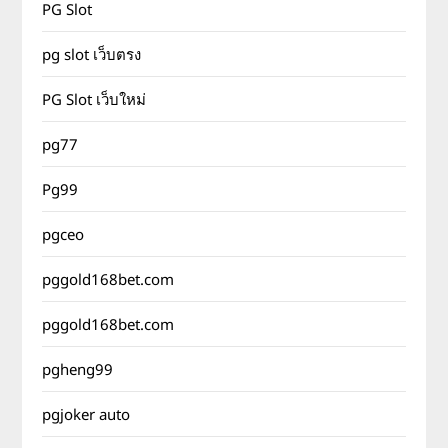
PG Slot
pg slot เว็บตรง
PG Slot เว็บใหม่
pg77
Pg99
pgceo
pggold168bet.com
pggold168bet.com
pgheng99
pgjoker auto