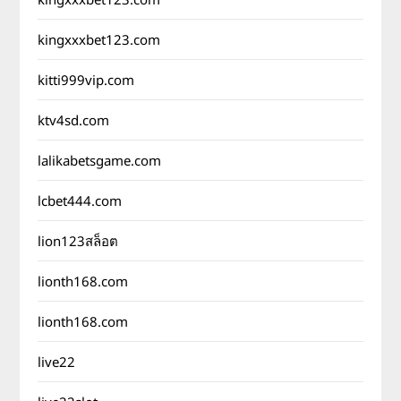
kingxxxbet123.com
kitti999vip.com
ktv4sd.com
lalikabetsgame.com
lcbet444.com
lion123สล็อต
lionth168.com
lionth168.com
live22