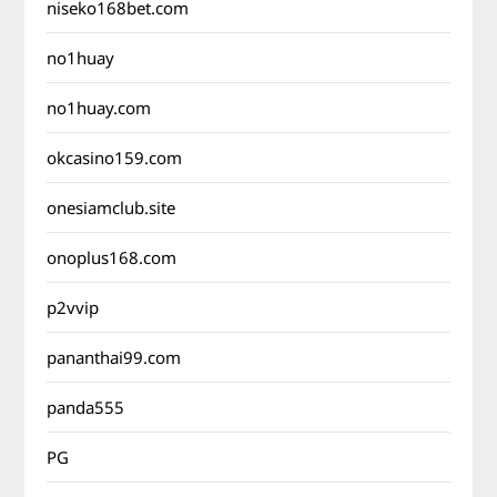
niseko168bet.com
no1huay
no1huay.com
okcasino159.com
onesiamclub.site
onoplus168.com
p2vvip
pananthai99.com
panda555
PG