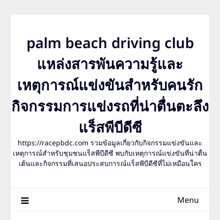
Skip
to
content
palm beach driving club
แหล่งสารพันความรู้และ
เหตุการณ์แข่งขันสำหรับคนรัก
กิจกรรมการแข่งรถที่น่าตื่นตะลึง
แร็สพีบีดีซี
https://racepbdc.com รวมข้อมูลเกี่ยวกับกิจกรรมแข่งขันและ
เหตุการณ์สำหรับชุมชนแร็สพีบีดีซี พบกับเหตุการณ์แข่งขันที่น่าตื่น
เต้นและกิจกรรมที่เสนอประสบการณ์แร็สพีบีดีซีที่ไม่เหมือนใคร
Menu