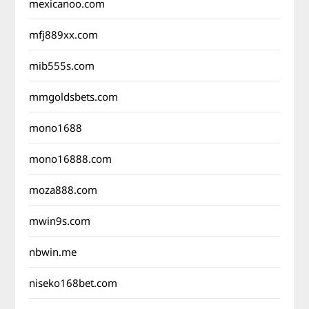
mexicanoo.com
mfj889xx.com
mib555s.com
mmgoldsbets.com
mono1688
mono16888.com
moza888.com
mwin9s.com
nbwin.me
niseko168bet.com