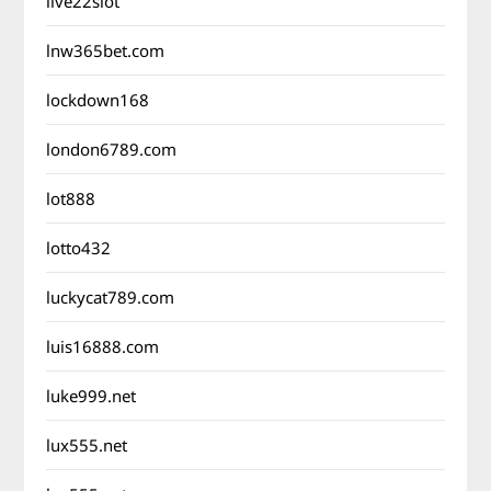
live22slot
lnw365bet.com
lockdown168
london6789.com
lot888
lotto432
luckycat789.com
luis16888.com
luke999.net
lux555.net