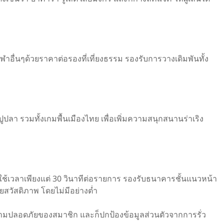
อื่นๆด้วยราคาต่อรองที่เที่ยงธรรม รองรับการวางเดิมพันทั้ง
ูปลา รวมทั้งเกมพื้นเมืองไทย เพื่อเพิ่มความสนุกสนานร่าเริง
ใช้เวลาเพียงแต่ 30 วินาทีต่อรายการ รองรับธนาคารชั้นแนวหน้า
ยสวัสดิภาพ โดยไม่มีอย่างต่ำ
ความปลอดภัยของสมาชิก และก็ปกป้องข้อมูลส่วนตัวจากการรั่ว