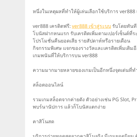
หนึ่งในเหตุผลที่ทำให้ผู้เล่นเลือกใช้บริการ ver88
ver888 เครดิตฟรี:
ver888 เข้าสู่ระบบ
รับโดยทันที
โบนัสฝากหนแรก รับเครดิตเพิ่มตามเปอร์เซ็นต์ที่ระ
โปรโมชั่นคืนยอดเสีย รายสัปดาห์หรือรายเดือน
กิจกรรมพิเศษ แจกของรางวัลและเครดิตเพิ่มเติมอีกส
เกมพนันที่ให้บริการบน ver888
ความมากมายหลายของเกมเป็นอีกหนึ่งจุดเด่นที่ทำ
สล็อตออนไลน์
รวมเกมสล็อตจากค่ายดัง ตัวอย่างเช่น PG Slot, 
พบร์นานัปการ แล้วก็โบนัสแตกง่าย
คาสิโนสด
บริการถ่ายทอดสดจากคาสิโนจริง มีเกมยอดนิยม ดังเช