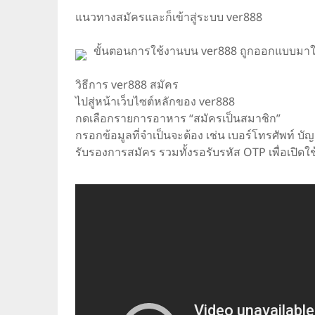
แนวทางสมัครและก็เข้าสู่ระบบ ver888
ขั้นตอนการใช้งานบน ver888 ถูกออกแบบมาให้เรี
วิธีการ ver888 สมัคร
ไปสู่หน้าเว็บไซต์หลักของ ver888
กดเลือกรายการอาหาร “สมัครเป็นสมาชิก”
กรอกข้อมูลที่จำเป็นจะต้อง เช่น เบอร์โทรศัพท์ บ
รับรองการสมัคร รวมทั้งรอรับรหัส OTP เพื่อเปิดใ