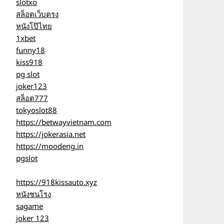
slotxo
สล็อตเว็บตรง
หนังโป๊ไทย
1xbet
funny18
kiss918
pg slot
joker123
สล็อต777
tokyoslot88
https://betwayvietnam.com
https://jokerasia.net
https://moodeng.in
pgslot
https://918kissauto.xyz
หนังชนโรง
sagame
joker 123