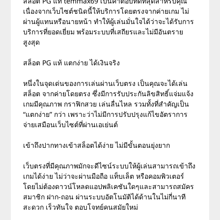
สล็อต PG แท้ temmax69 เป็นคำตอบที่ดีที่สุดสำหรับคุณ
เนื่องจากเว็บไซต์ชนิดนี้ให้บริการโดยตรงจากค่ายเกม ไม่
ผ่านผู้แทนหรือนายหน้า ทำให้ผู้เล่นมั่นใจได้ว่าจะได้รับการ
บริการที่ยอดเยี่ยม พร้อมระบบที่เสถียรและไม่มีอันตราย
สูงสุด
สล็อต PG แท้ แตกง่าย ได้เงินจริง
หนึ่งในจุดเด่นของการเล่นผ่านเว็บตรง เป็นคุณจะได้เล่น
สล็อต จากค่ายโดยตรง ซึ่งมีการรับประกันลิขสิทธิ์แจ่มแจ้ง
เกมมีคุณภาพ กราฟิกสวย เล่นลื่นไหล รวมทั้งที่สำคัญเป็น
“แตกง่าย” กว่า เพราะว่าไม่มีการปรับปรุงแก้ไขอัตราการ
จ่ายเสมือนเว็บไซต์ที่ผ่านเอเย่นต์
เข้าถึงปากทางเข้าสล็อตได้ง่าย ไม่มีขั้นตอนยุ่งยาก
เว็บตรงที่มีคุณภาพมักจะดีไซน์ระบบให้ผู้เล่นสามารถเข้าถึง
เกมได้ง่าย ไม่ว่าจะผ่านมือถือ แท็บเล็ต หรือคอมพิวเตอร์
โดยไม่ต้องดาวน์โหลดแอปพลิเคชันใดๆและสามารถสมัคร
สมาชิก ฝาก-ถอน ผ่านระบบอัตโนมัติได้ด้านในไม่กี่นาที
สะดวก เร็วทันใจ ตอบโจทย์คนสมัยใหม่