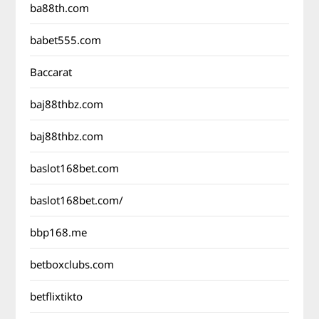
ba88th.com
babet555.com
Baccarat
baj88thbz.com
baj88thbz.com
baslot168bet.com
baslot168bet.com/
bbp168.me
betboxclubs.com
betflixtikto