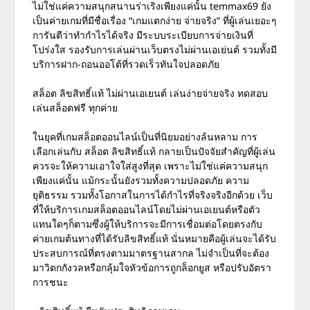
ไม่ใช่แค่ความสนุกสนานร่าเริงเพียงแค่นั้น temmax69 ยัง
เป็นค่ายเกมที่มีชื่อเรื่อง “เกมแตกง่าย จ่ายจริง” ที่ผู้เล่นเยอะๆ
การันตีว่าทำกำไรได้จริง มีระบบระเบียบการจ่ายเงินที่
โปร่งใส รองรับการเล่นผ่านเว็บตรงไม่ผ่านเอเย่นต์ รวมทั้งมี
บริการฝาก-ถอนออโต้ที่รวดเร็วทันใจปลอดภัย
สล็อต ลิขสิทธิ์แท้ ไม่ผ่านเอเยนต์ เล่นง่ายจ่ายจริง ทดสอบ
เล่นสล็อตฟรี ทุกค่าย
ในยุคที่เกมสล็อตออนไลน์เป็นที่นิยมอย่างล้นหลาม การ
เลือกเล่นกับ สล็อต ลิขสิทธิ์แท้ กลายเป็นปัจจัยสำคัญที่ผู้เล่น
ควรจะให้ความเอาใจใส่สูงที่สุด เพราะไม่ใช่แค่ความสนุก
เพียงแค่นั้น แม้กระนั้นยังรวมทั้งความปลอดภัย ความ
ยุติธรรม รวมทั้งโอกาสในการได้กำไรที่จริงจริงอีกด้วย เว็บ
ที่ให้บริการเกมสล็อตออนไลน์โดยไม่ผ่านเอเยนต์หรือตัว
แทนใดๆก็ตามซึ่งผู้ให้บริการจะมีการเชื่อมต่อโดยตรงกับ
ค่ายเกมต้นทางที่ได้รับลิขสิทธิ์แท้ นั่นหมายคือผู้เล่นจะได้รับ
ประสบการณ์ที่ตรงตามมาตรฐานสากล ไม่จำเป็นที่จะต้อง
มาวิตกกังวลหรือกลุ้มใจหัวข้อการถูกล็อกยูส หรือปรับอัตรา
การชนะ