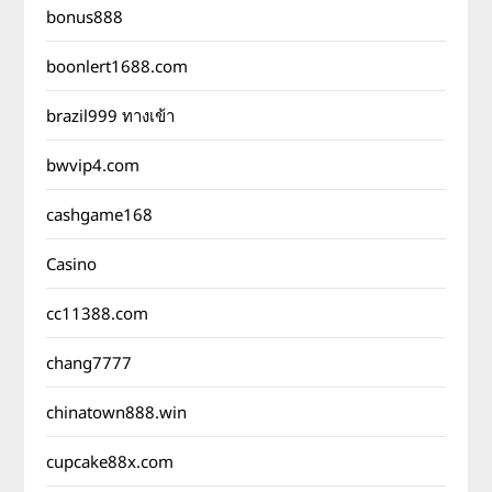
bonus888
boonlert1688.com
brazil999 ทางเข้า
bwvip4.com
cashgame168
Casino
cc11388.com
chang7777
chinatown888.win
cupcake88x.com