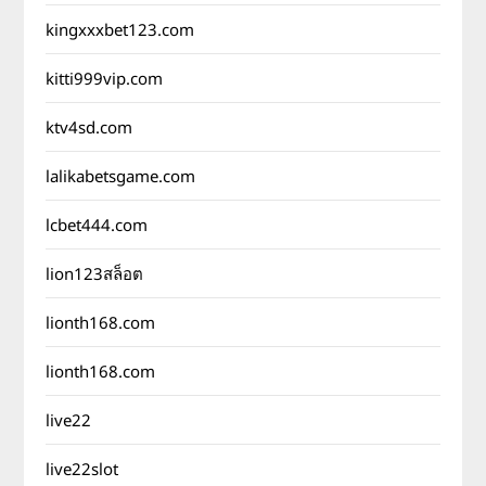
kingxxxbet123.com
kitti999vip.com
ktv4sd.com
lalikabetsgame.com
lcbet444.com
lion123สล็อต
lionth168.com
lionth168.com
live22
live22slot