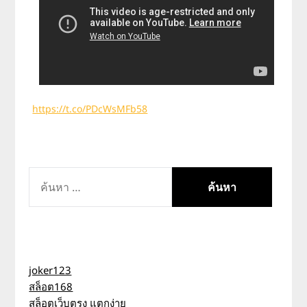
https://t.co/PDcWsMFb58
ค้นหา
สำหรับ:
joker123
สล็อต168
สล็อตเว็บตรง แตกง่าย