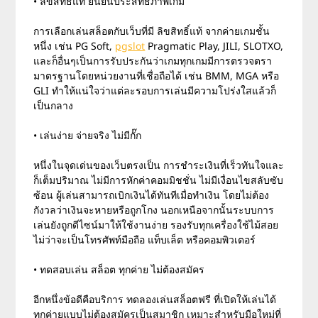
• ลิขสิทธิ์แท้ ยืนยันประสิทธิภาพเกม
การเลือกเล่นสล็อตกับเว็บที่มี ลิขสิทธิ์แท้ จากค่ายเกมชั้น
หนึ่ง เช่น PG Soft,
pgslot
Pragmatic Play, JILI, SLOTXO,
และก็อื่นๆเป็นการรับประกันว่าเกมทุกเกมมีการตรวจตรา
มาตรฐานโดยหน่วยงานที่เชื่อถือได้ เช่น BMM, MGA หรือ
GLI ทำให้แน่ใจว่าแต่ละรอบการเล่นมีความโปร่งใสแล้วก็
เป็นกลาง
• เล่นง่าย จ่ายจริง ไม่มีกั๊ก
หนึ่งในจุดเด่นของเว็บตรงเป็น การชำระเงินที่เร็วทันใจและ
ก็เต็มปริมาณ ไม่มีการหักค่าคอมมิชชั่น ไม่มีเงื่อนไขสลับซับ
ซ้อน ผู้เล่นสามารถเบิกเงินได้ทันทีเมื่อทำเงิน โดยไม่ต้อง
กังวลว่าเงินจะหายหรือถูกโกง นอกเหนือจากนั้นระบบการ
เล่นยังถูกดีไซน์มาให้ใช้งานง่าย รองรับทุกเครื่องใช้ไม้สอย
ไม่ว่าจะเป็นโทรศัพท์มือถือ แท็บเล็ต หรือคอมพิวเตอร์
• ทดสอบเล่น สล็อต ทุกค่าย ไม่ต้องสมัคร
อีกหนึ่งข้อดีคือบริการ ทดลองเล่นสล็อตฟรี ที่เปิดให้เล่นได้
ทุกค่ายแบบไม่ต้องสมัครเป็นสมาชิก เหมาะสำหรับมือใหม่ที่