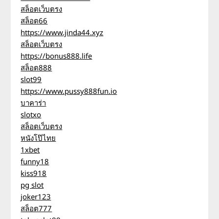
สล็อตเว็บตรง
สล็อต66
https://www.jinda44.xyz
สล็อตเว็บตรง
https://bonus888.life
สล็อต888
slot99
https://www.pussy888fun.io
บาคาร่า
slotxo
สล็อตเว็บตรง
หนังโป๊ไทย
1xbet
funny18
kiss918
pg slot
joker123
สล็อต777