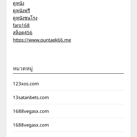
ดูหนัง
ดูหนังฟรี
ดูหนังชนโรง
faro168
สล็อต456
https://www.puntaek66.me
หมวดหมู่
123xos.com
13satanbets.com
1688vegasx.com
1688vegasx.com