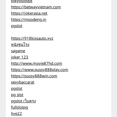
tokyoslot88
https://betwayvietnam.com
https://jokerasia.net
https://moodeng.in
pgslot
https://918kissauto.xyz
หนังชนโรง
sagame
joker 123
http://www.movie87hd.com
https://www.pussy888play.com
https://pussy888win.com
sexybaccarat
pgslot
pg slot
pgslot เว็บตรง
fullslotpg
live22