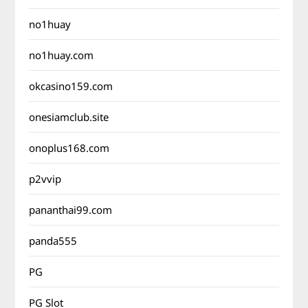
no1huay
no1huay.com
okcasino159.com
onesiamclub.site
onoplus168.com
p2vvip
pananthai99.com
panda555
PG
PG Slot