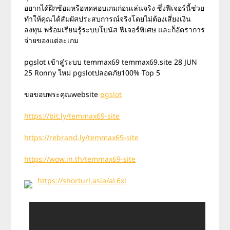
อยากได้ฝึกซ้อมหรือทดสอบเกมก่อนเล่นจริง ซึ่งฟีเจอร์นี้ช่วย
ทำให้คุณได้สัมผัสประสบการณ์จริงโดยไม่ต้องเสี่ยงเงิน
ลงทุน พร้อมเรียนรู้ระบบโบนัส ฟีเจอร์พิเศษ และก็อัตราการ
จ่ายของแต่ละเกม
pgslot เข้าสู่ระบบ temmax69 temmax69.site 28 JUN
25 Ronny ใหม่ pgslotปลอดภัย100% Top 5
ขอขอบพระคุณwebsite
pgslot
https://bit.ly/temmax69-site
https://rebrand.ly/temmax69-site
https://wow.in.th/temmax69-site
https://shorturl.asia/aL6xl