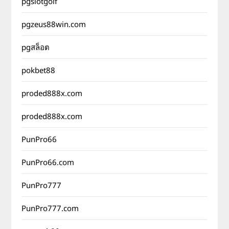
pgslotgolf
pgzeus88win.com
pgสล็อต
pokbet88
proded888x.com
proded888x.com
PunPro66
PunPro66.com
PunPro777
PunPro777.com