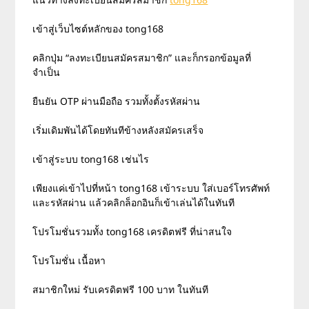
เข้าสู่เว็บไซต์หลักของ tong168
คลิกปุ่ม “ลงทะเบียนสมัครสมาชิก” และก็กรอกข้อมูลที่
จำเป็น
ยืนยัน OTP ผ่านมือถือ รวมทั้งตั้งรหัสผ่าน
เริ่มเดิมพันได้โดยทันทีข้างหลังสมัครเสร็จ
เข้าสู่ระบบ tong168 เช่นไร
เพียงแค่เข้าไปที่หน้า tong168 เข้าระบบ ใส่เบอร์โทรศัพท์
และรหัสผ่าน แล้วคลิกล็อกอินก็เข้าเล่นได้ในทันที
โปรโมชั่นรวมทั้ง tong168 เครดิตฟรี ที่น่าสนใจ
โปรโมชั่น เนื้อหา
สมาชิกใหม่ รับเครดิตฟรี 100 บาท ในทันที