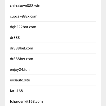
chinatown888.win
cupcake88x.com
dgb222hot.com
dr888
dr888bet.com
dr888bet.com
enjoy24.fun
erisauto.site
faro168
fcharoenkit168.com