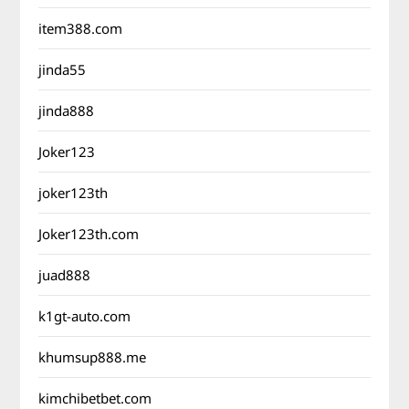
item388.com
jinda55
jinda888
Joker123
joker123th
Joker123th.com
juad888
k1gt-auto.com
khumsup888.me
kimchibetbet.com