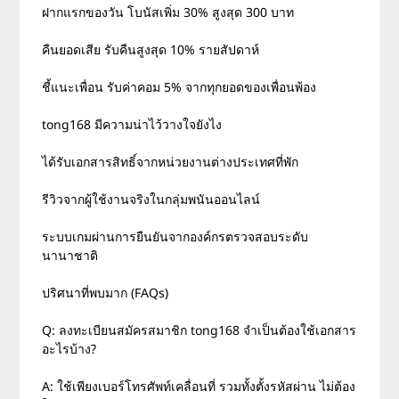
ฝากแรกของวัน โบนัสเพิ่ม 30% สูงสุด 300 บาท
คืนยอดเสีย รับคืนสูงสุด 10% รายสัปดาห์
ชี้แนะเพื่อน รับค่าคอม 5% จากทุกยอดของเพื่อนพ้อง
tong168 มีความน่าไว้วางใจยังไง
ได้รับเอกสารสิทธิ์จากหน่วยงานต่างประเทศที่พัก
รีวิวจากผู้ใช้งานจริงในกลุ่มพนันออนไลน์
ระบบเกมผ่านการยืนยันจากองค์กรตรวจสอบระดับ
นานาชาติ
ปริศนาที่พบมาก (FAQs)
Q: ลงทะเบียนสมัครสมาชิก tong168 จำเป็นต้องใช้เอกสาร
อะไรบ้าง?
A: ใช้เพียงเบอร์โทรศัพท์เคลื่อนที่ รวมทั้งตั้งรหัสผ่าน ไม่ต้อง