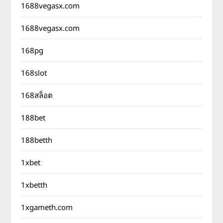
1688vegasx.com
1688vegasx.com
168pg
168slot
168สล็อต
188bet
188betth
1xbet
1xbetth
1xgameth.com