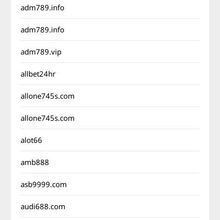
adm789.info
adm789.info
adm789.vip
allbet24hr
allone745s.com
allone745s.com
alot66
amb888
asb9999.com
audi688.com