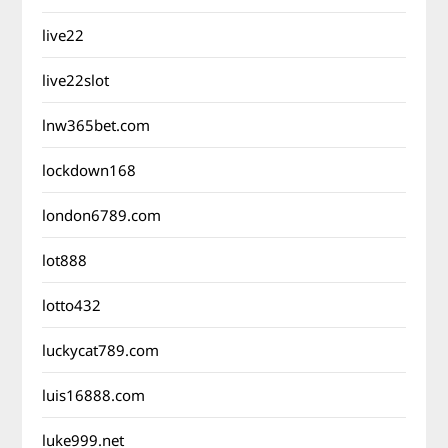
live22
live22slot
lnw365bet.com
lockdown168
london6789.com
lot888
lotto432
luckycat789.com
luis16888.com
luke999.net