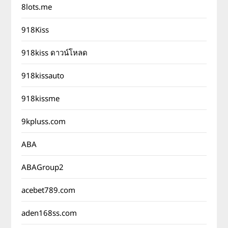
8lots.me
918Kiss
918kiss ดาวน์โหลด
918kissauto
918kissme
9kpluss.com
ABA
ABAGroup2
acebet789.com
aden168ss.com