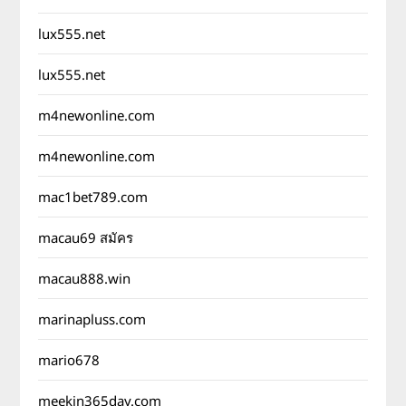
lux555.net
lux555.net
m4newonline.com
m4newonline.com
mac1bet789.com
macau69 สมัคร
macau888.win
marinapluss.com
mario678
meekin365day.com