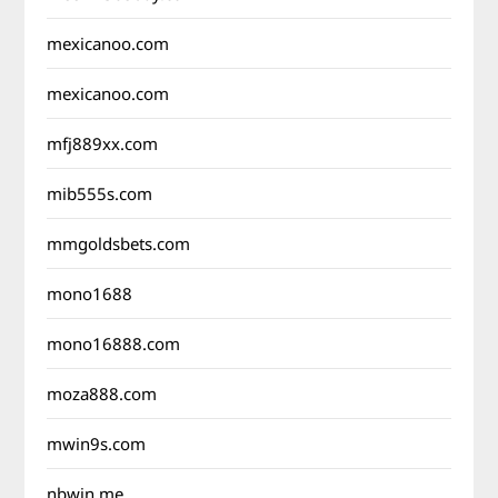
mexicanoo.com
mexicanoo.com
mfj889xx.com
mib555s.com
mmgoldsbets.com
mono1688
mono16888.com
moza888.com
mwin9s.com
nbwin.me