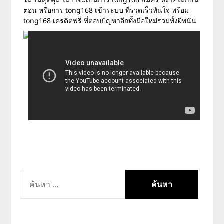
ตอน หรือการ tong168 เข้าระบบ ที่รวดเร็วทันใจ พร้อม
tong168 เครดิตฟรี ที่ตอบปัญหาอีกทั้งมือใหม่รวมทั้งผีพนัน
ค้นหา
สำหรับ: