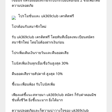
เขียนจำเครื่องมือและก็มีระบบระเบียบล็อกอิน 2 ชั้นเพื่อให้มี
ความปลอดภัย
โปรโมชั่นและ uk369club เครดิตฟรี
โปรต้อนรับสมาชิกใหม่
รับ uk369club เครดิตฟรี โดยทันทีเมื่อลงทะเบียนสมัคร
สมาชิกใหม่ โดยไม่ต้องฝากเงินก่อน
โปรเพิ่มเติมเงินรายวันและคืนยอดเสีย
โบนัสเพิ่มเงินทุกเมื่อเชื่อวันสูงสุด 30%
คืนยอดเสียรายสัปดาห์ สูงสุด 10%
ชี้แนะเพื่อนพ้อง รับโบนัสเพิ่ม
เพียงแต่ชี้แนะสหายมา uk369club สมัคร ก็รับค่าคอมมิช
ชันทั้งชีวิต ยิ่งชี้แนะมาก ยิ่งได้มาก
ความปลอดภัยและก็ความน่าวางใจของ uk369club