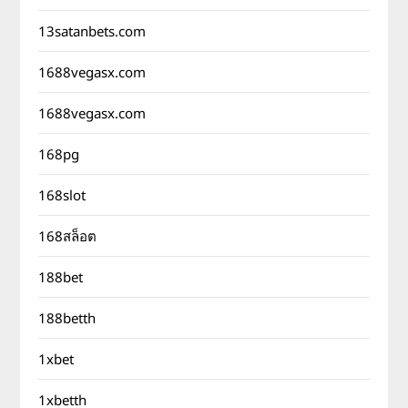
13satanbets.com
1688vegasx.com
1688vegasx.com
168pg
168slot
168สล็อต
188bet
188betth
1xbet
1xbetth