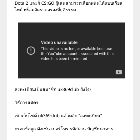
Dota 2 และก็ CS:GO ผู้เล่นสามารถเลือกพนันได้แบบเรียล
ไทม์ พร้อมอัตราต่อรองที่ยุติธรรม
ลงทะเบียนเป็นสมาชิก uk369club ยังไง?
วิธีการสมัคร
เข้าเว็บไซต์ uk369club แล้วคลิก “ลงทะเบียน”
กรอกข้อมูล ดังเช่น เบอร์โทร รหัสผ่าน บัญชีธนาคาร