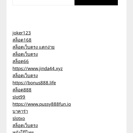
joker123
สล็อต168
สล็อตเว็บตรง แตกง่าย
สล็อตเว็บตรง
สล็อต66
https://www.jinda44.xyz
สล็อตเว็บตรง
https://bonus888.life
สล็อต888
slot99
https://www.pussy888fun.io
บาคาร่า
slotxo
สล็อตเว็บตรง
หนังโป๊ไทย