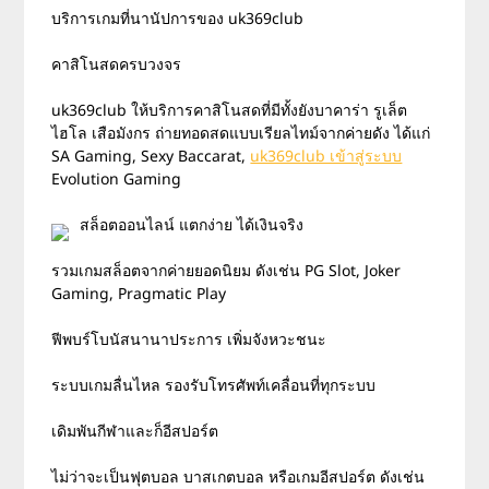
บริการเกมที่นานัปการของ uk369club
คาสิโนสดครบวงจร
uk369club ให้บริการคาสิโนสดที่มีทั้งยังบาคาร่า รูเล็ต
ไฮโล เสือมังกร ถ่ายทอดสดแบบเรียลไทม์จากค่ายดัง ได้แก่
SA Gaming, Sexy Baccarat,
uk369club เข้าสู่ระบบ
Evolution Gaming
สล็อตออนไลน์ แตกง่าย ได้เงินจริง
รวมเกมสล็อตจากค่ายยอดนิยม ดังเช่น PG Slot, Joker
Gaming, Pragmatic Play
ฟีพบร์โบนัสนานาประการ เพิ่มจังหวะชนะ
ระบบเกมลื่นไหล รองรับโทรศัพท์เคลื่อนที่ทุกระบบ
เดิมพันกีฬาและก็อีสปอร์ต
ไม่ว่าจะเป็นฟุตบอล บาสเกตบอล หรือเกมอีสปอร์ต ดังเช่น