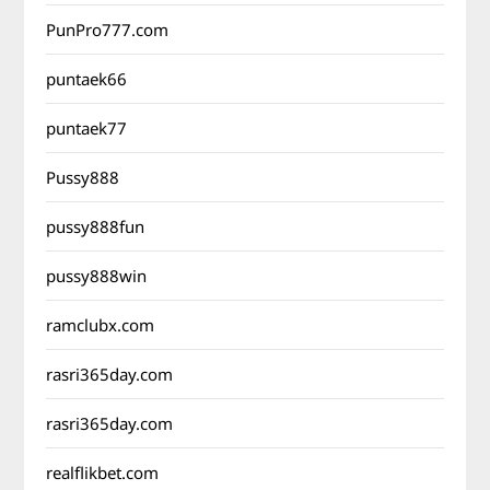
PunPro777.com
puntaek66
puntaek77
Pussy888
pussy888fun
pussy888win
ramclubx.com
rasri365day.com
rasri365day.com
realflikbet.com