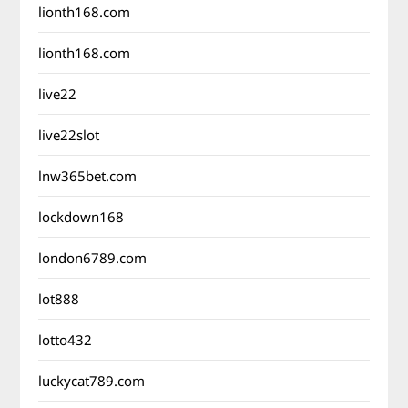
lionth168.com
lionth168.com
live22
live22slot
lnw365bet.com
lockdown168
london6789.com
lot888
lotto432
luckycat789.com