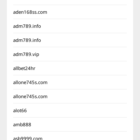
aden168ss.com
adm789.info
adm789.info
adm789.vip
allbet24hr
allone745s.com
allone745s.com
alot66
amb888
asb9999.com